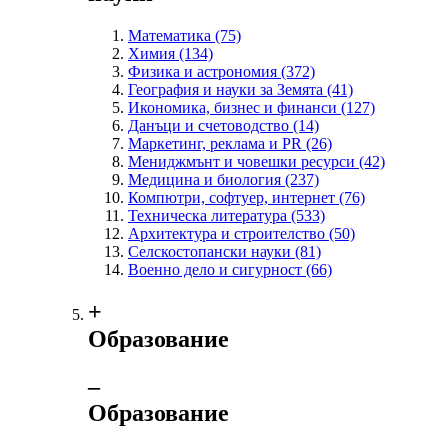
Математика
(75)
Химия
(134)
Физика и астрономия
(372)
География и науки за Земята
(41)
Икономика, бизнес и финанси
(127)
Данъци и счетоводство
(14)
Маркетинг, реклама и PR
(26)
Мениджмънт и човешки ресурси
(42)
Медицина и биология
(237)
Компютри, софтуер, интернет
(76)
Техническа литература
(533)
Архитектура и строителство
(50)
Селскостопански науки
(81)
Военно дело и сигурност
(66)
+
Образование
‒
Образование