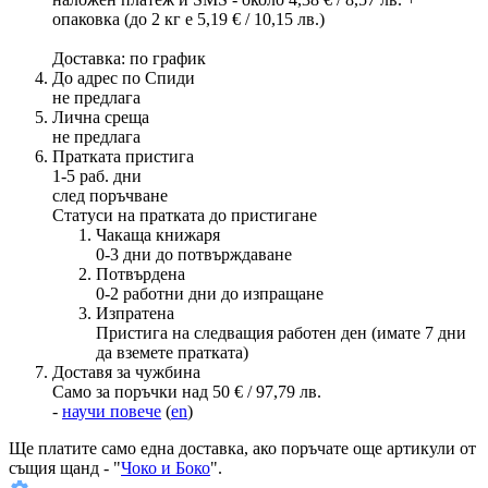
опаковка (до 2 кг е 5,19 € / 10,15 лв.)
Доставка: по график
До адрес по Спиди
не предлага
Лична среща
не предлага
Пратката пристига
1-5 раб. дни
след поръчване
Статуси на пратката до пристигане
Чакаща книжаря
0-3 дни до потвърждаване
Потвърдена
0-2 работни дни до изпращане
Изпратена
Пристига на следващия работен ден (имате 7 дни
да вземете пратката)
Доставя за чужбина
Само за поръчки над 50 € / 97,79 лв.
-
научи повече
(
en
)
Ще платите
само една доставка
, ако поръчате още артикули от
същия щанд - "
Чоко и Боко
".