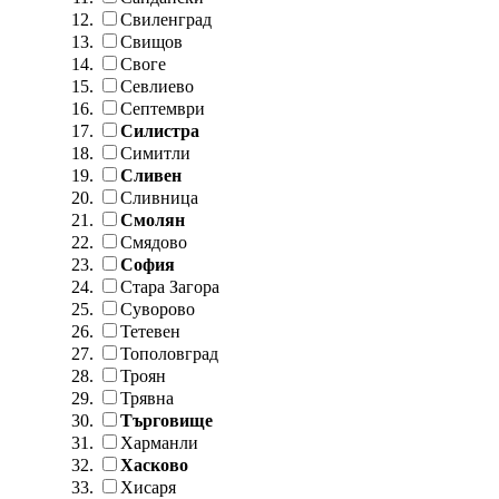
Свиленград
Свищов
Своге
Севлиево
Септември
Силистра
Симитли
Сливен
Сливница
Смолян
Смядово
София
Стара Загора
Суворово
Тетевен
Тополовград
Троян
Трявна
Търговище
Харманли
Хасково
Хисаря