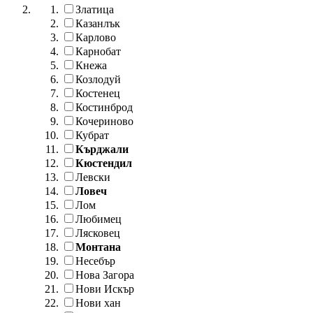
Златица
Казанлък
Карлово
Карнобат
Кнежа
Козлодуй
Костенец
Костинброд
Кочериново
Кубрат
Кърджали
Кюстендил
Левски
Ловеч
Лом
Любимец
Лясковец
Монтана
Несебър
Нова Загора
Нови Искър
Нови хан