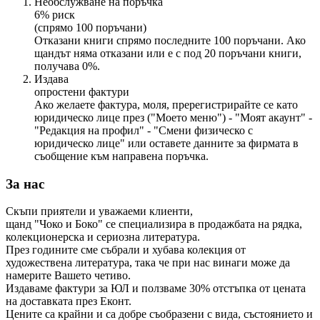
Необслужване на поръчка
6% риск
(спрямо 100 поръчани)
Отказани книги спрямо последните 100 поръчани. Ако
щандът няма отказани или е с под 20 поръчани книги,
получава 0%.
Издава
опростени фактури
Ако желаете фактура, моля, пререгистрирайте се като
юридическо лице през ("Моето меню") - "Моят акаунт" -
"Редакция на профил" - "Смени физическо с
юридическо лице" или оставете данните за фирмата в
съобщение към направена поръчка.
За нас
Скъпи приятели и уважаеми клиенти,
щанд "Чоко и Боко" се специализира в продажбата на рядка,
колекционерска и сериозна литература.
През годините сме събрали и хубава колекция от
художествена литература, така че при нас винаги може да
намерите Вашето четиво.
Издаваме фактури за ЮЛ и ползваме 30% отстъпка от цената
на доставката през Еконт.
Цените са крайни и са добре съобразени с вида, състоянието и