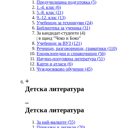
Предучилищна подготовка
(5)
1.-4. клас
(6)
5.-8. клас
(21)
9.-12. клас
(13)
Учебници за техникуми
(24)
Библиотека за ученика
(31)
За кандидат-студенти
(4)
| в щанд "Чоко и Боко"
Учебници за ВУЗ
(121)
Речници, разговорници, граматики
(110)
Енциклопедии и справочници
(56)
Научно-популярна литература
(51)
Карти и атласи
(6)
Чуждоезиково обучение
(45)
+
Детска литература
‒
Детска литература
За най-малките
(55)
Приказки и легенди
(70)