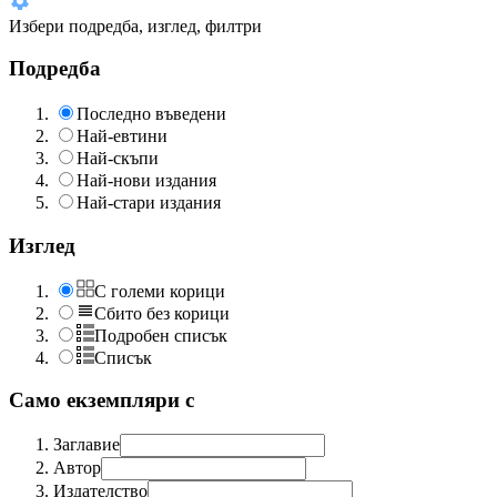
Избери подредба, изглед, филтри
Подредба
Последно въведени
Най-евтини
Най-скъпи
Най-нови издания
Най-стари издания
Изглед
С големи корици
Сбито без корици
Подробен списък
Списък
Само екземпляри с
Заглавие
Автор
Издателство