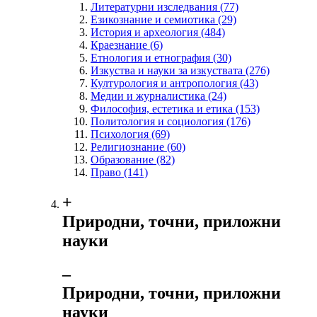
Литературни изследвания
(77)
Езикознание и семиотика
(29)
История и археология
(484)
Краезнание
(6)
Етнология и етнография
(30)
Изкуства и науки за изкуствата
(276)
Културология и антропология
(43)
Медии и журналистика
(24)
Философия, естетика и етика
(153)
Политология и социология
(176)
Психология
(69)
Религиознание
(60)
Образование
(82)
Право
(141)
+
Природни, точни, приложни
науки
‒
Природни, точни, приложни
науки