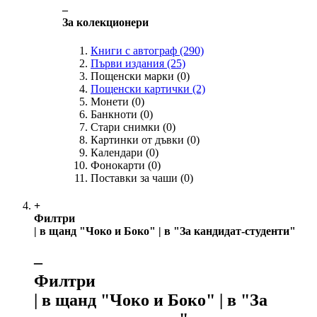
‒
За колекционери
Книги с автограф
(290)
Първи издания
(25)
Пощенски марки
(0)
Пощенски картички
(2)
Монети
(0)
Банкноти
(0)
Стари снимки
(0)
Картинки от дъвки
(0)
Календари
(0)
Фонокарти
(0)
Поставки за чаши
(0)
+
Филтри
| в щанд "Чоко и Боко" | в "За кандидат-студенти"
‒
Филтри
| в щанд "Чоко и Боко" | в "За