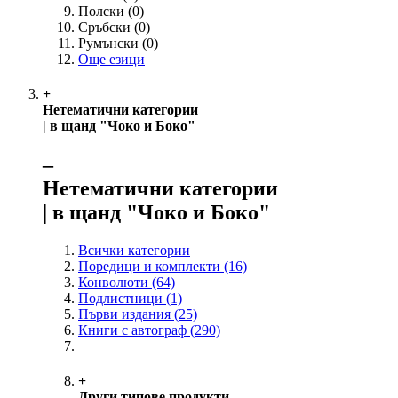
Полски
(0)
Сръбски
(0)
Румънски
(0)
Още езици
+
Нетематични категории
| в щанд "Чоко и Боко"
‒
Нетематични категории
| в щанд "Чоко и Боко"
Всички категории
Поредици и комплекти
(16)
Конволюти
(64)
Подлистници
(1)
Първи издания
(25)
Книги с автограф
(290)
+
Други типове продукти