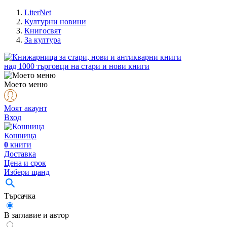
LiterNet
Културни новини
Книгосвят
За култура
над
1000
търговци на стари и нови книги
Моето меню
Моят акаунт
Вход
Кошница
0
книги
Доставка
Цена и срок
Избери щанд
Търсачка
В заглавие и автор