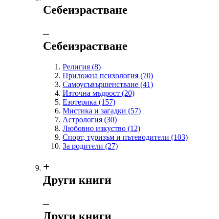
Себеизрастване
‒
Себеизрастване
Религия
(8)
Приложна психология
(70)
Самоусъвършенстване
(41)
Източна мъдрост
(20)
Езотерика
(157)
Мистика и загадки
(57)
Астрология
(30)
Любовно изкуство
(12)
Спорт, туризъм и пътеводители
(103)
За родители
(27)
+
Други книги
‒
Други книги