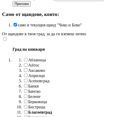
Само от щандове, които:
само в текущия щанд "Чоко и Боко"
От щандове в твоя град, за да ги вземеш лично
Град на книжаря
Абланица
Айтос
Аксаково
Априлци
Асеновград
Банкя
Банско
Белене
Берковица
Бистрица
Благоевград