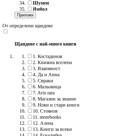
Шумен
Ямбол
От определени щандове
Щандове с най-много книги
1.
Костадинов
2.
Книжна вселена
3.
Взаимност
4.
Да и Анна
5.
Свраки
6.
Мальовица
7.
Avis rara
8.
Магазин за знание
9.
Нови и стари книги
10.
Стоянов
11.
morebooks
12.
Алена
13.
Книги за всеки
14.
Ескалибур