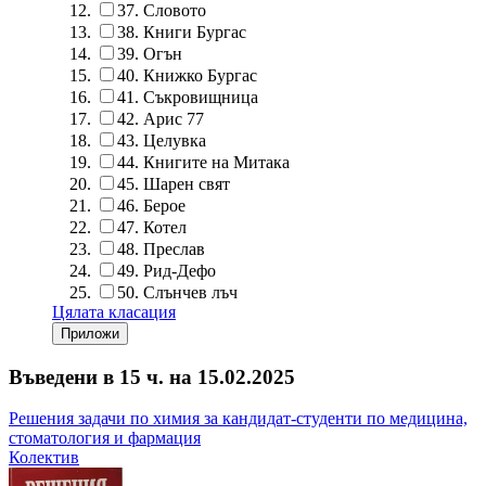
37.
Словото
38.
Книги Бургас
39.
Огън
40.
Книжко Бургас
41.
Съкровищница
42.
Арис 77
43.
Целувка
44.
Книгите на Митака
45.
Шарен свят
46.
Берое
47.
Котел
48.
Преслав
49.
Рид-Дефо
50.
Слънчев лъч
Цялата класация
Въведени в 15 ч. на 15.02.2025
Решения задачи по химия за кандидат-студенти по медицина,
стоматология и фармация
Колектив