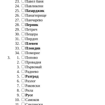
Павел баня
Павликени
Пазарджик
Панагюрище
Панчарево
Перник
Петрич
Пещера
Пирдоп
Плевен
Пловдив
Поморие
Попово
Провадия
Първомай
Раднево
Разград
Разлог
Раковски
Рила
Русе
Самоков
Сандански