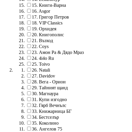
15.
Книги-Варна
16.
Asgor
17.
Григор Петров
18.
VIP Classics
19.
Орхидея
20.
Книгополис
21.
Възход
22.
Coys
23.
Амон Ра & Дядо Мраз
24.
4i4o Ru
25.
Toivo
26.
Natali
27.
Davidov
28.
Вега - Орион
29.
Тайният щанд
30.
Магнаура
31.
Купи изгодно
32.
Гярб Вечнълс
33.
Книжарница БГ
34.
Бестселър
35.
Коколино
36.
Ангелов 75