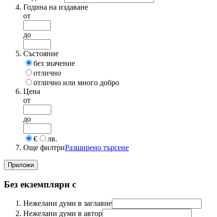
Година на издаване
от
до
Състояние
без значение
отлично
отлично или много добро
Цена
от
до
€
лв.
Още филтри
Разширено търсене
Без екземпляри с
Нежелани думи в заглавие
Нежелани думи в автор