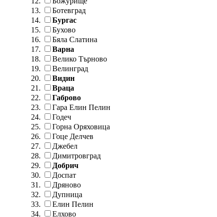
Божурище
Ботевград
Бургас
Бухово
Бяла Слатина
Варна
Велико Търново
Велинград
Видин
Враца
Габрово
Гара Елин Пелин
Годеч
Горна Оряховица
Гоце Делчев
Джебел
Димитровград
Добрич
Доспат
Дряново
Дупница
Елин Пелин
Елхово