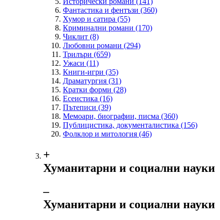
Исторически романи
(141)
Фантастика и фентъзи
(360)
Хумор и сатира
(55)
Криминални романи
(170)
Чиклит
(8)
Любовни романи
(294)
Трилъри
(659)
Ужаси
(11)
Книги-игри
(35)
Драматургия
(31)
Кратки форми
(28)
Есеистика
(16)
Пътеписи
(39)
Мемоари, биографии, писма
(360)
Публицистика, документалистика
(156)
Фолклор и митология
(46)
+
Хуманитарни и социални науки
‒
Хуманитарни и социални науки