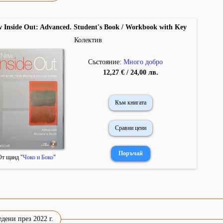
 Inside Out: Advanced. Student's Book / Workbook with Key
Колектив
Състояние:
Много добро
12,27 € / 24,00 лв.
Към книгата
Сравни цени
От щанд "
Чоко и Боко
"
дени през 2022 г.