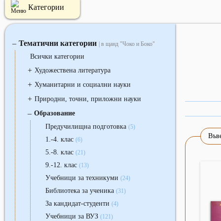
Категории
Тематични категории
‒
| в щанд "Чоко и Боко"
Всички категории
+
Художествена литература
+
Хуманитарни и социални науки
+
Природни, точни, приложни науки
‒
Образование
Предучилищна подготовка
(5)
Въве
1.-4. клас
(6)
5.-8. клас
(21)
9.-12. клас
(13)
Учебници за техникуми
(24)
Библиотека за ученика
(31)
За кандидат-студенти
(4)
Учебници за ВУЗ
(121)