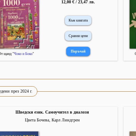
12,00 € / 23,47 лв.
Към книгата
Сравни цени
От щанд "
Чоко и Боко
"
дени през 2024 г.
Шведски език. Самоучител в диалози
Цвета Бочева, Карл Линдгрен