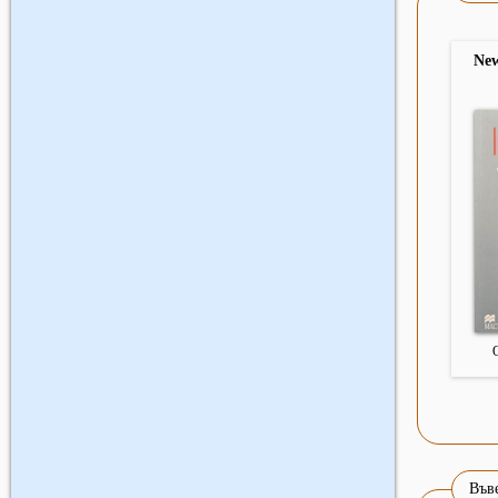
New
Въве