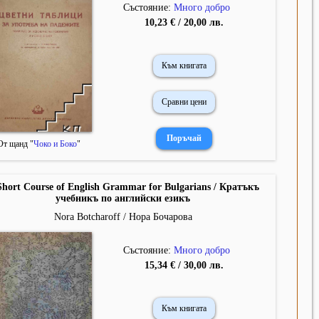
Състояние:
Много добро
10,23 € / 20,00 лв.
Към книгата
Сравни цени
От щанд "
Чоко и Боко
"
Short Course of English Grammar for Bulgarians / Кратъкъ
учебникъ по английски езикъ
Nora Botcharoff / Нора Бочарова
Състояние:
Много добро
15,34 € / 30,00 лв.
Към книгата