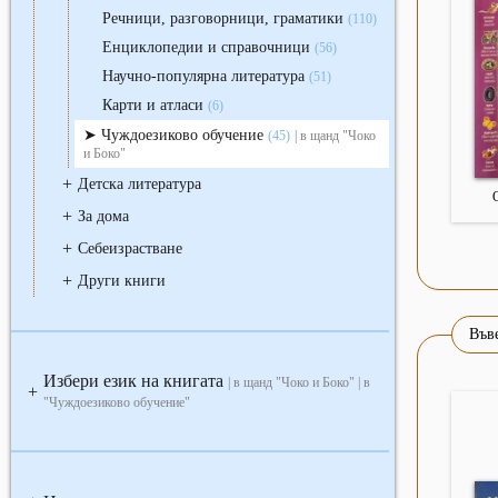
Речници, разговорници, граматики
(110)
Енциклопедии и справочници
(56)
Научно-популярна литература
(51)
Карти и атласи
(6)
Чуждоезиково обучение
(45)
| в щанд "Чоко
и Боко"
+
Детска литература
+
За дома
+
Себеизрастване
+
Други книги
Въве
Избери език на книгата
| в щанд "Чоко и Боко" | в
+
"Чуждоезиково обучение"