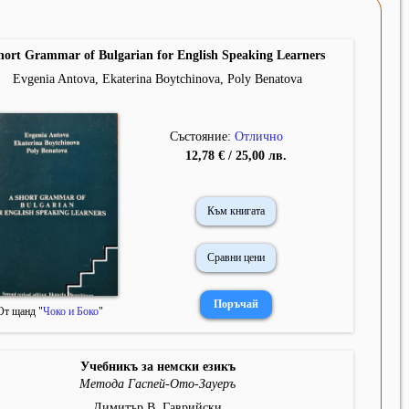
hort Grammar of Bulgarian for English Speaking Learners
Evgenia Antova, Ekaterina Boytchinova, Poly Benatova
Състояние:
Отлично
12,78 € / 25,00 лв.
Към книгата
Сравни цени
От щанд "
Чоко и Боко
"
Учебникъ за немски езикъ
Метода Гаспей-Ото-Зауеръ
Димитър В. Гаврийски