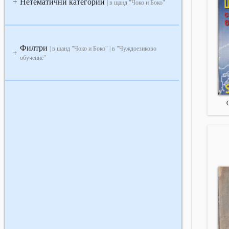
Нетематични категории
+
| в щанд "Чоко и Боко"
Филтри
| в щанд "Чоко и Боко" | в "Чуждоезиково
+
обучение"