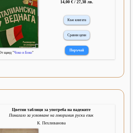
14,00 € / 27,38 лв.
Към книгата
Сравни цени
От щанд "
Чоко и Боко
"
Цветни таблици за употреба на падежите
Помагало за усвояване на говоримия руски език
К. Пехливанова