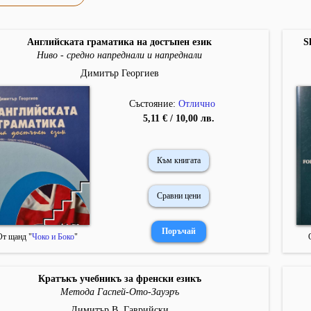
Английската граматика на достъпен език
S
Ниво - средно напреднали и напреднали
Димитър Георгиев
Състояние:
Отлично
5,11 € / 10,00 лв.
Към книгата
Сравни цени
От щанд "
Чоко и Боко
"
Кратъкъ учебникъ за френски езикъ
Метода Гаспей-Ото-Зауэръ
Димитър В. Гаврийски