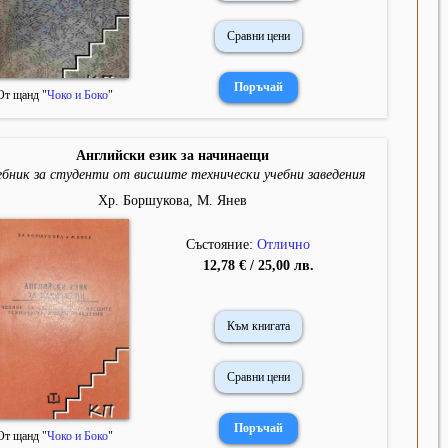
Сравни цени
От щанд "
Чоко и Боко
"
Английски език за начинаещи
бник за студенти от висшите технически учебни заведения
Хр. Боршукова, М. Янев
Състояние:
Отлично
12,78 € / 25,00 лв.
Към книгата
Сравни цени
От щанд "
Чоко и Боко
"