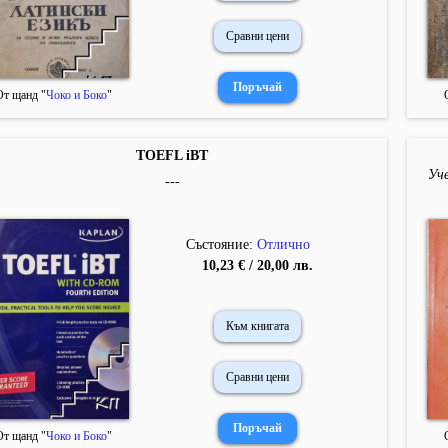
Сравни цени
От щанд "
Чоко и Боко
"
TOEFL iBT
Уче
---
Състояние:
Отлично
10,23 € / 20,00 лв.
Към книгата
Сравни цени
От щанд "
Чоко и Боко
"