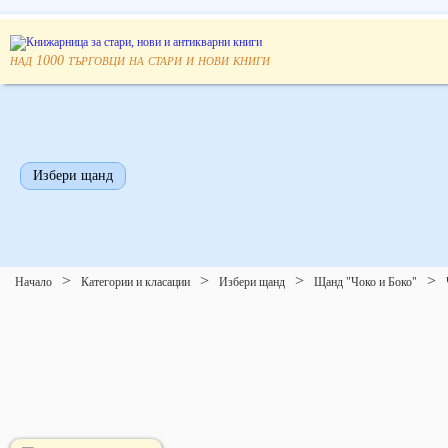
над
търговци на стари и нови книги
1000
Избери щанд
Начало
Категории и класации
Избери щанд
Щанд "Чоко и Боко"