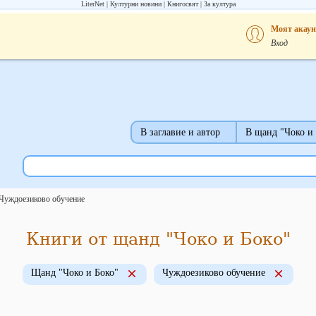
LiterNet
Културни новини
Книгосвят
За култура
Моят акаун
Вход
В заглавие и автор
В щанд "Чоко и
Чуждоезиково обучение
Книги от щанд "Чоко и Боко"
Щанд "Чоко и Боко"
Чуждоезиково обучение