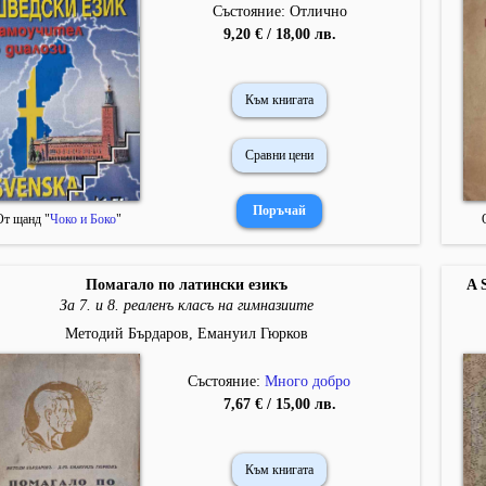
Състояние: Отлично
9,20 € / 18,00 лв.
Към книгата
Сравни цени
От щанд "
Чоко и Боко
"
Помагало по латински езикъ
A 
За 7. и 8. реаленъ класъ на гимназиите
Методий Бърдаров, Емануил Гюрков
Състояние:
Много добро
7,67 € / 15,00 лв.
Към книгата