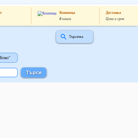
т
Кошница
Доставка
0
книги
Цена и срок
Търсачка
 Боко"