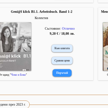
Geni@l klick B1.1. Arbeitsbuch. Band 1-2
Mens
Колектив
Състояние:
Отлично
9,20 € / 18,00 лв.
Към книгата
Сравни цени
От щанд "
Чоко и Боко
"
дени през 2023 г.